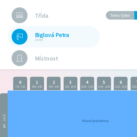
Třída
Tento týden
Biglová Petra
Učitel
Místnost
0
1
2
3
4
5
6
7:00
-
7:50
8:00
-
8:45
8:55
-
9:40
9:55
-
10:40
10:50
-
11:35
11:45
-
12:30
12:35
-
13:20
13:25
10.8.
hlavní prázdniny
po