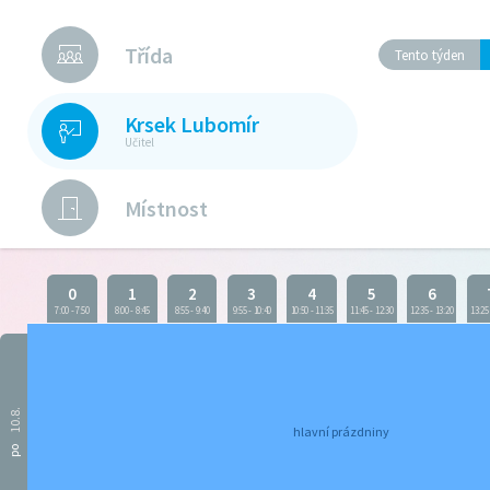
Třída
Tento týden
Krsek Lubomír
Učitel
Místnost
0
1
2
3
4
5
6
7:00
-
7:50
8:00
-
8:45
8:55
-
9:40
9:55
-
10:40
10:50
-
11:35
11:45
-
12:30
12:35
-
13:20
13:25
10.8.
hlavní prázdniny
po