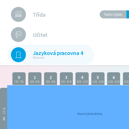
Třída
Tento týden
Učitel
Jazyková pracovna 4
Místnost
0
1
2
3
4
5
6
7:00
-
7:50
8:00
-
8:45
8:55
-
9:40
9:55
-
10:40
10:50
-
11:35
11:45
-
12:30
12:35
-
13:20
13:25
17.8.
hlavní prázdniny
po