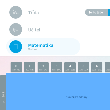
Třída
Tento týden
Učitel
Matematika
Místnost
0
1
2
3
4
5
6
7:00
-
7:50
8:00
-
8:45
8:55
-
9:40
9:55
-
10:40
10:50
-
11:35
11:45
-
12:30
12:35
-
13:20
13:25
10.8.
hlavní prázdniny
po