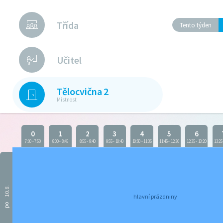
Třída
Tento týden
Učitel
Tělocvična 2
Místnost
0
1
2
3
4
5
6
7:00
-
7:50
8:00
-
8:45
8:55
-
9:40
9:55
-
10:40
10:50
-
11:35
11:45
-
12:30
12:35
-
13:20
13:25
10.8.
hlavní prázdniny
po