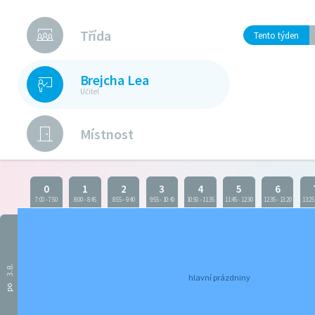
Třída
Tento týden
Brejcha Lea
Učitel
Místnost
0
1
2
3
4
5
6
7:00
-
7:50
8:00
-
8:45
8:55
-
9:40
9:55
-
10:40
10:50
-
11:35
11:45
-
12:30
12:35
-
13:20
13:25
3.8.
hlavní prázdniny
po