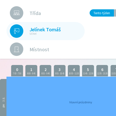
Třída
Tento týden
Jelínek Tomáš
Učitel
Místnost
0
1
2
3
4
5
6
7:00
-
7:50
8:00
-
8:45
8:55
-
9:40
9:55
-
10:40
10:50
-
11:35
11:45
-
12:30
12:35
-
13:20
13:25
3.8.
hlavní prázdniny
po