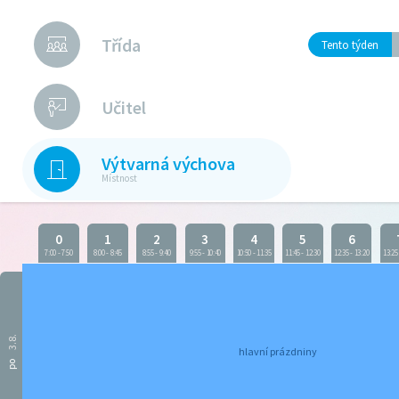
Třída
Tento týden
Učitel
Výtvarná výchova
Místnost
0
1
2
3
4
5
6
7:00
-
7:50
8:00
-
8:45
8:55
-
9:40
9:55
-
10:40
10:50
-
11:35
11:45
-
12:30
12:35
-
13:20
13:25
3.8.
hlavní prázdniny
po