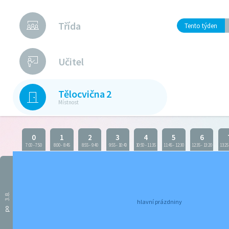
Třída
Tento týden
Učitel
Tělocvična 2
Místnost
0
1
2
3
4
5
6
7:00
-
7:50
8:00
-
8:45
8:55
-
9:40
9:55
-
10:40
10:50
-
11:35
11:45
-
12:30
12:35
-
13:20
13:25
3.8.
hlavní prázdniny
po